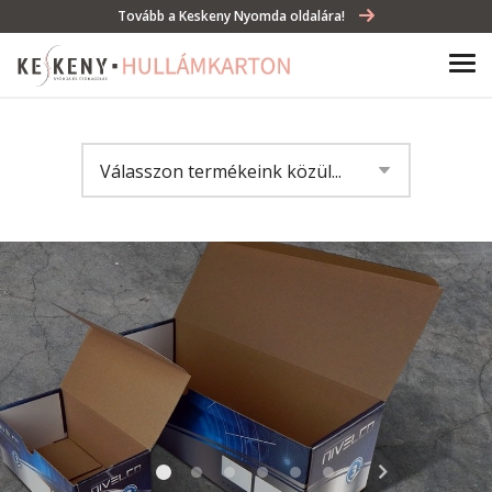
Tovább a Keskeny Nyomda oldalára!
Válasszon termékeink közül...
Ajándékdoboz
Tároló doboz
Italos doboz
Tálca
Display
Bag in box