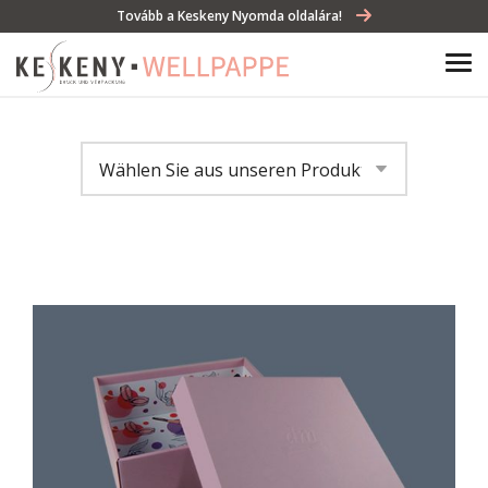
Tovább a Keskeny Nyomda oldalára!
Wählen Sie aus unseren Produkten
Geschenkverpackung
Lagerboxen
Dekorativer Getränkekarton
Tablett
Display
Bag in box