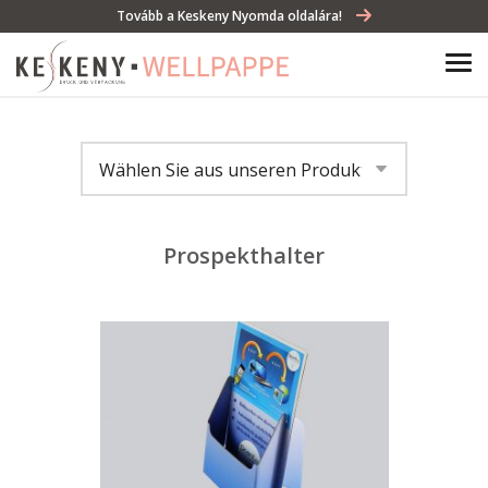
Tovább a Keskeny Nyomda oldalára!
Wählen Sie aus unseren Produkten
Geschenkverpackung
Prospekthalter
Lagerboxen
Dekorativer Getränkekarton
Tablett
Display
Bag in box